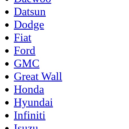
Datsun
Dodge
Fiat
Ford
GMC
Great Wall
Honda
Hyundai
Infiniti
Isuzu