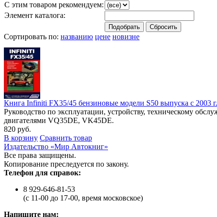
С этим товаром рекомендуем:
Элемент каталога:
Сортировать по:
названию
цене
новизне
Книга Infiniti FX35/45 бензиновые модели S50 выпуска с 2003
Руководство по эксплуатации, устройству, техническому обс
двигателями VQ35DE, VK45DE.
820 руб.
В корзину
Сравнить товар
Издательство «Мир Автокниг»
Все права защищены.
Копирование преследуется по закону.
Телефон для справок:
8 929-646-81-53
(с 11-00 до 17-00, время московское)
Напишите нам: