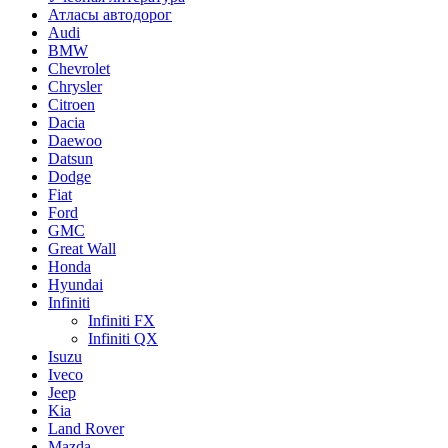
Атласы автодорог
Audi
BMW
Chevrolet
Chrysler
Citroen
Dacia
Daewoo
Datsun
Dodge
Fiat
Ford
GMC
Great Wall
Honda
Hyundai
Infiniti
Infiniti FX
Infiniti QX
Isuzu
Iveco
Jeep
Kia
Land Rover
Mazda