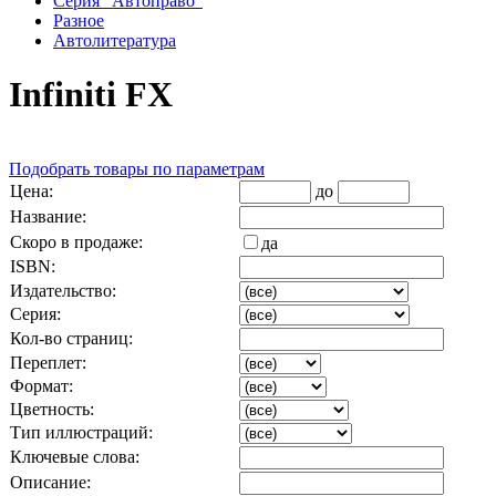
Серия "Автоправо"
Разное
Автолитература
Infiniti FX
Подобрать товары по параметрам
Цена:
до
Название:
Скоро в продаже:
да
ISBN:
Издательство:
Серия:
Кол-во страниц:
Переплет:
Формат:
Цветность:
Тип иллюстраций:
Ключевые слова:
Описание: