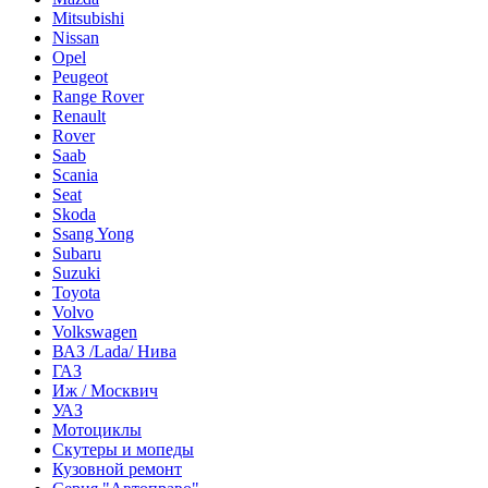
Mitsubishi
Nissan
Opel
Peugeot
Range Rover
Renault
Rover
Saab
Scania
Seat
Skoda
Ssang Yong
Subaru
Suzuki
Toyota
Volvo
Volkswagen
ВАЗ /Lada/ Нива
ГАЗ
Иж / Москвич
УАЗ
Мотоциклы
Скутеры и мопеды
Кузовной ремонт