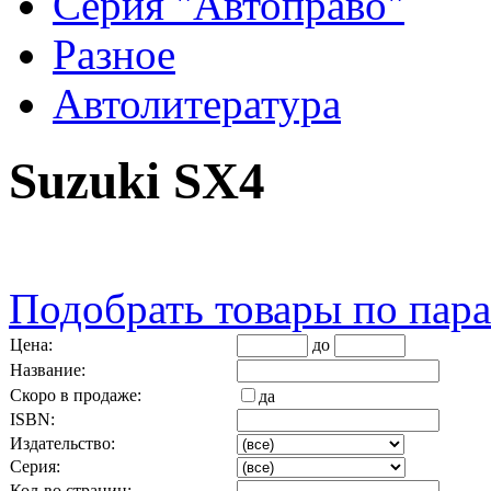
Серия "Автоправо"
Разное
Автолитература
Suzuki SX4
Подобрать товары по пар
Цена:
до
Название:
Скоро в продаже:
да
ISBN:
Издательство:
Серия:
Кол-во страниц: