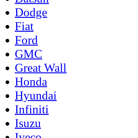
Dodge
Fiat
Ford
GMC
Great Wall
Honda
Hyundai
Infiniti
Isuzu
Iveco