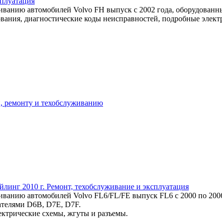
сплуатация
иванию автомобилей Volvo FH выпуск с 2002 года, оборудованн
вания, диагностические коды неисправностей, подробные элект
ии, ремонту и техобслуживанию
айлинг 2010 г. Ремонт, техобслуживание и эксплуатация
анию автомобилей Volvo FL6/FL/FE выпуск FL6 c 2000 по 2006 гг
ателями D6B, D7E, D7F.
ектрические схемы, жгуты и разъемы.