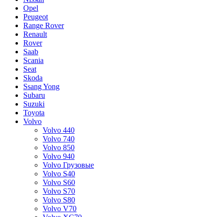
Opel
Peugeot
Range Rover
Renault
Rover
Saab
Scania
Seat
Skoda
Ssang Yong
Subaru
Suzuki
Toyota
Volvo
Volvo 440
Volvo 740
Volvo 850
Volvo 940
Volvo Грузовые
Volvo S40
Volvo S60
Volvo S70
Volvo S80
Volvo V70