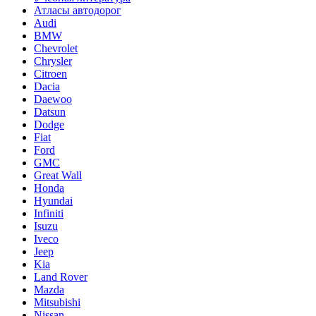
Атласы автодорог
Audi
BMW
Chevrolet
Chrysler
Citroen
Dacia
Daewoo
Datsun
Dodge
Fiat
Ford
GMC
Great Wall
Honda
Hyundai
Infiniti
Isuzu
Iveco
Jeep
Kia
Land Rover
Mazda
Mitsubishi
Nissan