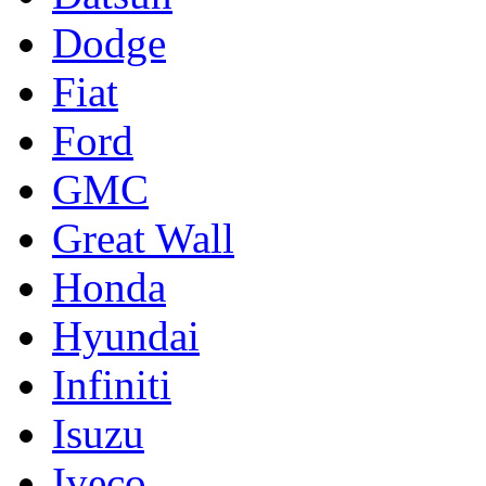
Dodge
Fiat
Ford
GMC
Great Wall
Honda
Hyundai
Infiniti
Isuzu
Iveco