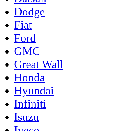
Dodge
Fiat
Ford
GMC
Great Wall
Honda
Hyundai
Infiniti
Isuzu
Iveco