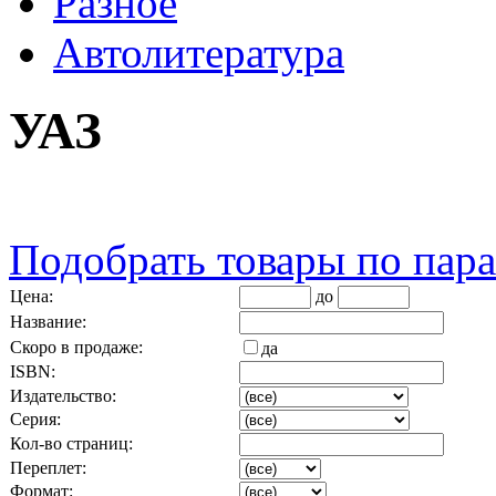
Разное
Автолитература
УАЗ
Подобрать товары по пар
Цена:
до
Название:
Скоро в продаже:
да
ISBN:
Издательство:
Серия:
Кол-во страниц:
Переплет:
Формат: