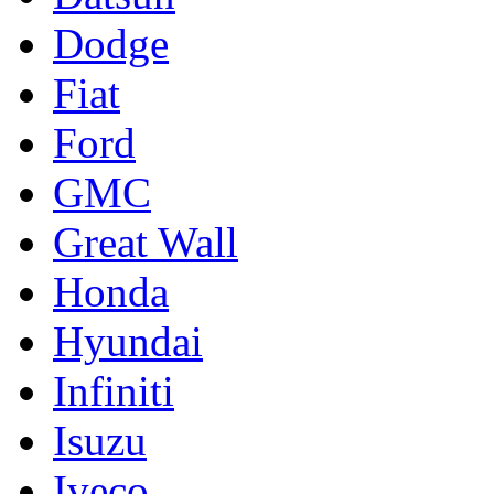
Dodge
Fiat
Ford
GMC
Great Wall
Honda
Hyundai
Infiniti
Isuzu
Iveco