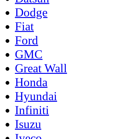
Dodge
Fiat
Ford
GMC
Great Wall
Honda
Hyundai
Infiniti
Isuzu
Iveco