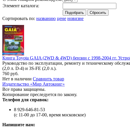
Элемент каталога:
Сортировать по:
названию
цене
новизне
Книга Toyota GAIA (2WD & 4WD) бензин с 1998-2004 гг. Устро
Руководство по эксплуатации, ремонту и техническому обсл
(2,0 л. D-4) и 3S-FE (2,0 л.).
760 руб.
Нет в наличии
Сравнить товар
Издательство «Мир Автокниг»
Все права защищены.
Копирование преследуется по закону.
Телефон для справок:
8 929-646-81-53
(с 11-00 до 17-00, время московское)
Напишите нам: