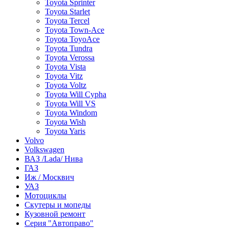
Toyota Sprinter
Toyota Starlet
Toyota Tercel
Toyota Town-Ace
Toyota ToyoAce
Toyota Tundra
Toyota Verossa
Toyota Vista
Toyota Vitz
Toyota Voltz
Toyota Will Cypha
Toyota Will VS
Toyota Windom
Toyota Wish
Toyota Yaris
Volvo
Volkswagen
ВАЗ /Lada/ Нива
ГАЗ
Иж / Москвич
УАЗ
Мотоциклы
Скутеры и мопеды
Кузовной ремонт
Серия "Автоправо"