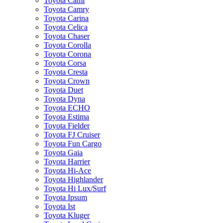
Toyota Cami
Toyota Camry
Toyota Carina
Toyota Celica
Toyota Chaser
Toyota Corolla
Toyota Corona
Toyota Corsa
Toyota Cresta
Toyota Crown
Toyota Duet
Toyota Dyna
Toyota ECHO
Toyota Estima
Toyota Fielder
Toyota FJ Cruiser
Toyota Fun Cargo
Toyota Gaia
Toyota Harrier
Toyota Hi-Ace
Toyota Highlander
Toyota Hi Lux/Surf
Toyota Ipsum
Toyota Ist
Toyota Kluger