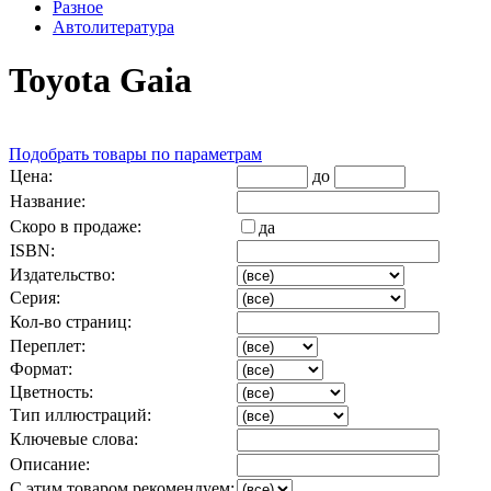
Разное
Автолитература
Toyota Gaia
Подобрать товары по параметрам
Цена:
до
Название:
Скоро в продаже:
да
ISBN:
Издательство:
Серия:
Кол-во страниц:
Переплет:
Формат:
Цветность:
Тип иллюстраций:
Ключевые слова:
Описание:
С этим товаром рекомендуем: