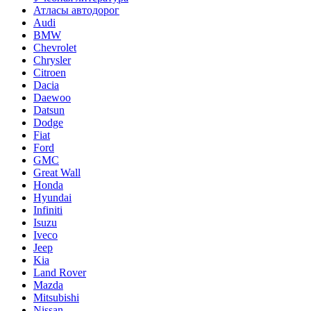
Атласы автодорог
Audi
BMW
Chevrolet
Chrysler
Citroen
Dacia
Daewoo
Datsun
Dodge
Fiat
Ford
GMC
Great Wall
Honda
Hyundai
Infiniti
Isuzu
Iveco
Jeep
Kia
Land Rover
Mazda
Mitsubishi
Nissan