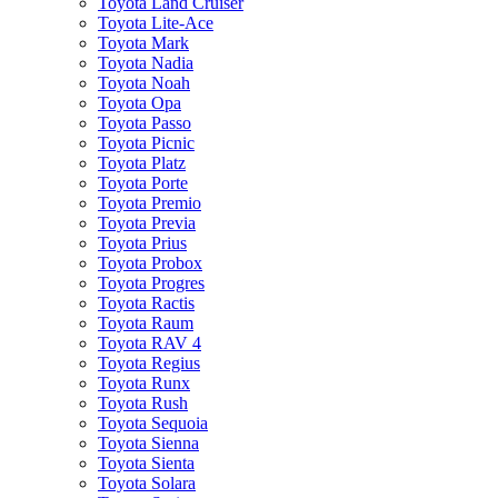
Toyota Land Cruiser
Toyota Lite-Ace
Toyota Mark
Toyota Nadia
Toyota Noah
Toyota Opa
Toyota Passo
Toyota Picnic
Toyota Platz
Toyota Porte
Toyota Premio
Toyota Previa
Toyota Prius
Toyota Probox
Toyota Progres
Toyota Ractis
Toyota Raum
Toyota RAV 4
Toyota Regius
Toyota Runx
Toyota Rush
Toyota Sequoia
Toyota Sienna
Toyota Sienta
Toyota Solara