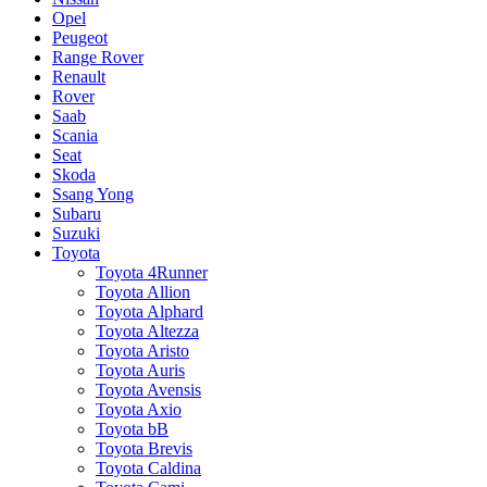
Opel
Peugeot
Range Rover
Renault
Rover
Saab
Scania
Seat
Skoda
Ssang Yong
Subaru
Suzuki
Toyota
Toyota 4Runner
Toyota Allion
Toyota Alphard
Toyota Altezza
Toyota Aristo
Toyota Auris
Toyota Avensis
Toyota Axio
Toyota bB
Toyota Brevis
Toyota Caldina