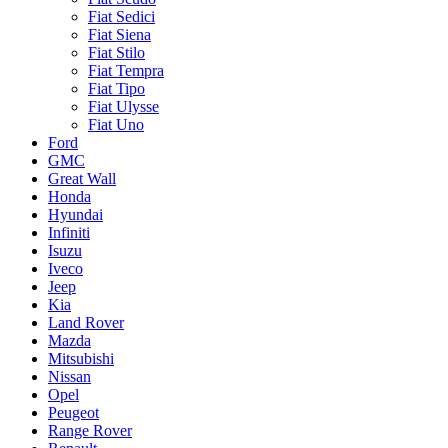
Fiat Sedici
Fiat Siena
Fiat Stilo
Fiat Tempra
Fiat Tipo
Fiat Ulysse
Fiat Uno
Ford
GMC
Great Wall
Honda
Hyundai
Infiniti
Isuzu
Iveco
Jeep
Kia
Land Rover
Mazda
Mitsubishi
Nissan
Opel
Peugeot
Range Rover