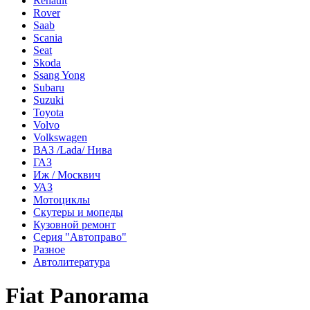
Renault
Rover
Saab
Scania
Seat
Skoda
Ssang Yong
Subaru
Suzuki
Toyota
Volvo
Volkswagen
ВАЗ /Lada/ Нива
ГАЗ
Иж / Москвич
УАЗ
Мотоциклы
Скутеры и мопеды
Кузовной ремонт
Серия "Автоправо"
Разное
Автолитература
Fiat Panorama