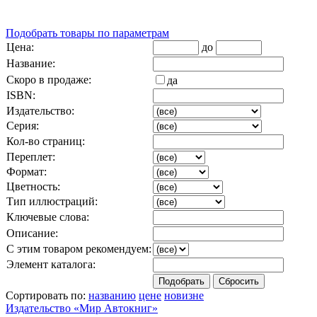
Подобрать товары по параметрам
Цена:
до
Название:
Скоро в продаже:
да
ISBN:
Издательство:
Серия:
Кол-во страниц:
Переплет:
Формат:
Цветность:
Тип иллюстраций:
Ключевые слова:
Описание:
С этим товаром рекомендуем:
Элемент каталога:
Сортировать по:
названию
цене
новизне
Издательство «Мир Автокниг»