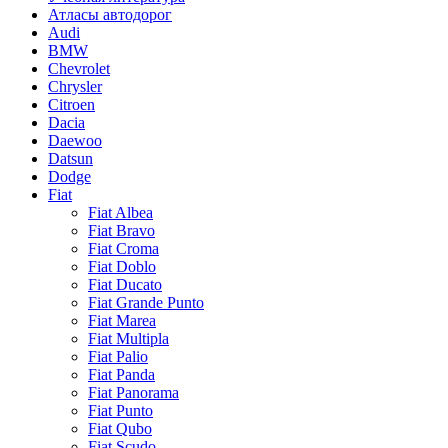
Атласы автодорог
Audi
BMW
Chevrolet
Chrysler
Citroen
Dacia
Daewoo
Datsun
Dodge
Fiat
Fiat Albea
Fiat Bravo
Fiat Croma
Fiat Doblo
Fiat Ducato
Fiat Grande Punto
Fiat Marea
Fiat Multipla
Fiat Palio
Fiat Panda
Fiat Panorama
Fiat Punto
Fiat Qubo
Fiat Scudo