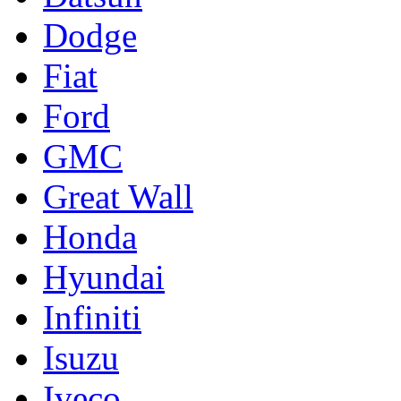
Dodge
Fiat
Ford
GMC
Great Wall
Honda
Hyundai
Infiniti
Isuzu
Iveco