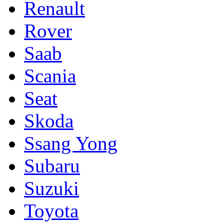
Renault
Rover
Saab
Scania
Seat
Skoda
Ssang Yong
Subaru
Suzuki
Toyota