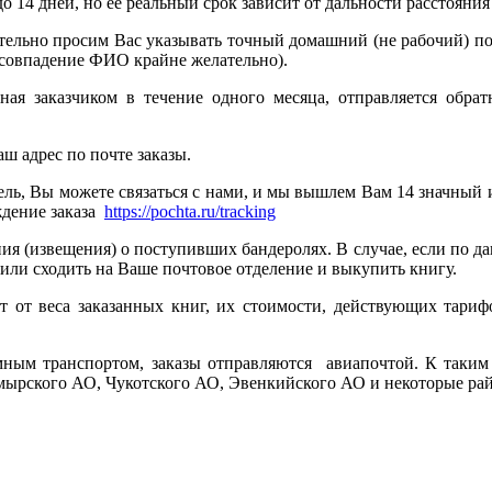
о 14 дней, но ее реальный срок зависит от дальности расстояни
дительно просим Вас указывать точный домашний (не рабочий) 
 совпадение ФИО крайне желательно).
 заказчиком в течение одного месяца, отправляется обратно
ш адрес по почте заказы.
едель, Вы можете связаться с нами, и мы вышлем Вам 14 значны
ждение заказа
https://pochta.ru/tracking
ния (извещения) о поступивших бандеролях. В случае, если по д
или сходить на Ваше почтовое отделение и выкупить книгу.
т от веса заказанных книг, их стоимости, действующих тар
мным транспортом, заказы отправляются авиапочтой. К таким
ырского АО, Чукотского АО, Эвенкийского АО и некоторые райо