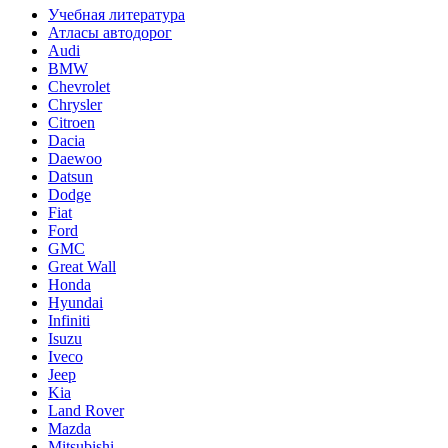
Учебная литература
Атласы автодорог
Audi
BMW
Chevrolet
Chrysler
Citroen
Dacia
Daewoo
Datsun
Dodge
Fiat
Ford
GMC
Great Wall
Honda
Hyundai
Infiniti
Isuzu
Iveco
Jeep
Kia
Land Rover
Mazda
Mitsubishi