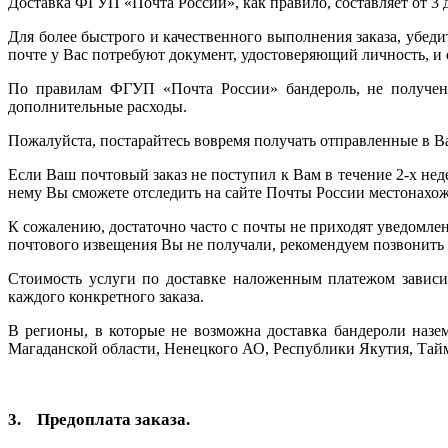
Доставка ФГУП «Почта России», как правило, составляет от 3 д
Для более быстрого и качественного выполнения заказа, убе
почте у Вас потребуют документ, удостоверяющий личность, и
По правилам ФГУП «Почта России» бандероль, не полученная
дополнительные расходы.
Пожалуйста, постарайтесь вовремя получать отправленные в Ва
Если Ваш почтовый заказ не поступил к Вам в течение 2-х н
нему Вы сможете отследить на сайте Почты России местонахо
К сожалению, достаточно часто с почты не приходят уведомле
почтового извещения Вы не получали, рекомендуем позвонить 
Стоимость услуги по доставке наложенным платежом зависи
каждого конкретного заказа.
В регионы, в которые не возможна доставка бандероли назе
Магаданской области, Ненецкого АО, Республики Якутия, Тайм
3. Предоплата заказа.