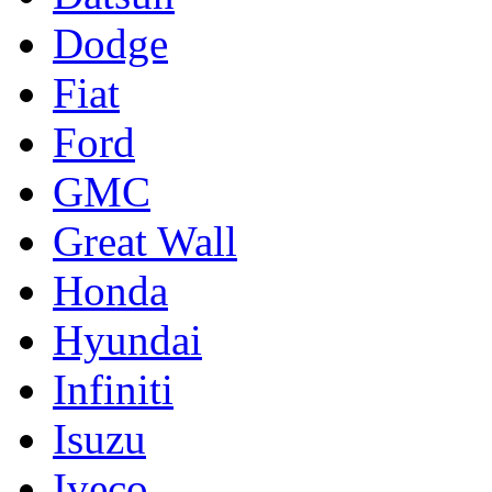
Dodge
Fiat
Ford
GMC
Great Wall
Honda
Hyundai
Infiniti
Isuzu
Iveco