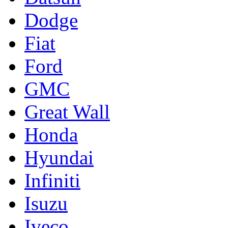
Dodge
Fiat
Ford
GMC
Great Wall
Honda
Hyundai
Infiniti
Isuzu
Iveco