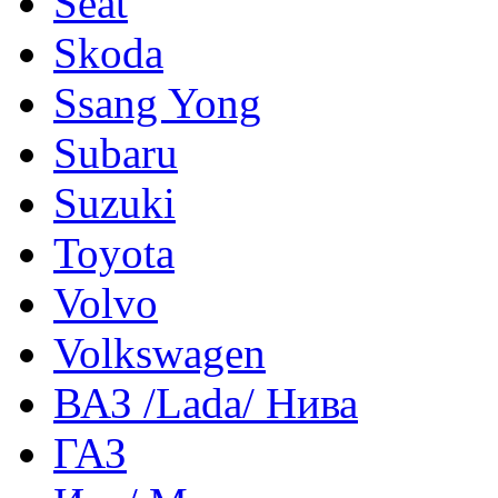
Seat
Skoda
Ssang Yong
Subaru
Suzuki
Toyota
Volvo
Volkswagen
ВАЗ /Lada/ Нива
ГАЗ