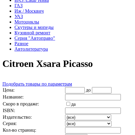
ВАЗ /Lada/ Нива
ГАЗ
Иж / Москвич
УАЗ
Мотоциклы
Скутеры и мопеды
Кузовной ремонт
Серия "Автоправо"
Разное
Автолитература
Citroen Xsаrа Picasso
Подобрать товары по параметрам
Цена:
до
Название:
Скоро в продаже:
да
ISBN:
Издательство:
Серия:
Кол-во страниц: