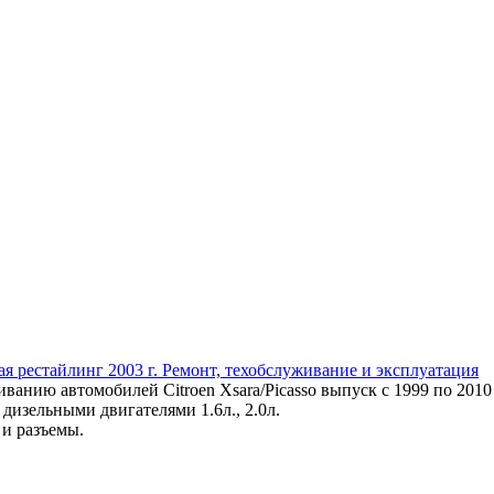
ючая рестайлинг 2003 г. Ремонт, техобслуживание и эксплуатация
анию автомобилей Citroen Xsаrа/Picasso выпуск с 1999 по 2010 
 дизельными двигателями 1.6л., 2.0л.
 и разъемы.