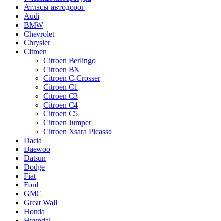
Атласы автодорог
Audi
BMW
Chevrolet
Chrysler
Citroen
Citroen Berlingo
Citroen BX
Citroen C-Crosser
Citroen C1
Citroen C3
Citroen C4
Citroen C5
Citroen Jumper
Citroen Xsаrа Picasso
Dacia
Daewoo
Datsun
Dodge
Fiat
Ford
GMC
Great Wall
Honda
Hyundai