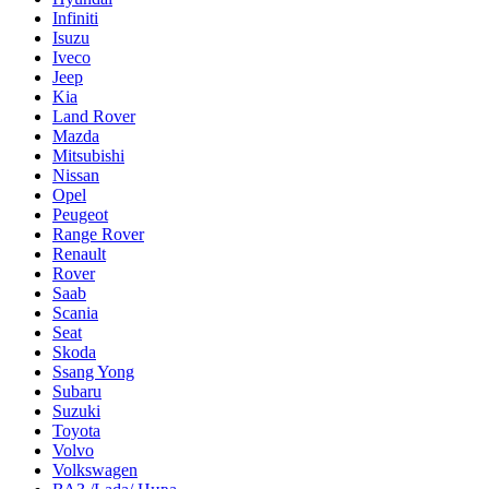
Infiniti
Isuzu
Iveco
Jeep
Kia
Land Rover
Mazda
Mitsubishi
Nissan
Opel
Peugeot
Range Rover
Renault
Rover
Saab
Scania
Seat
Skoda
Ssang Yong
Subaru
Suzuki
Toyota
Volvo
Volkswagen