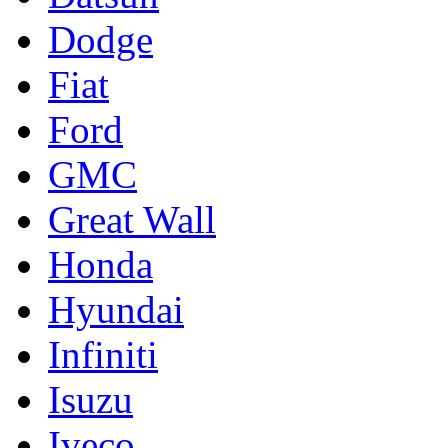
Dodge
Fiat
Ford
GMC
Great Wall
Honda
Hyundai
Infiniti
Isuzu
Iveco