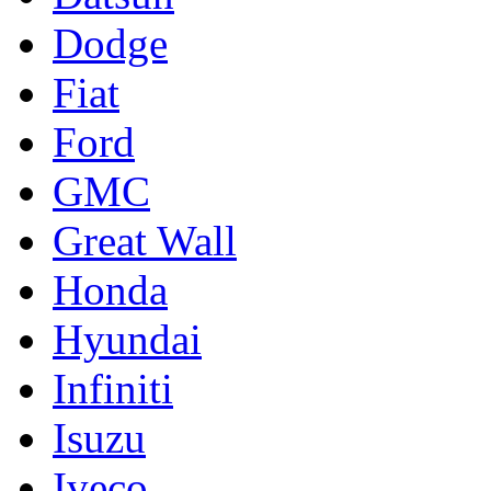
Dodge
Fiat
Ford
GMC
Great Wall
Honda
Hyundai
Infiniti
Isuzu
Iveco