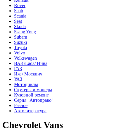
Renault
Rover
Saab
Scania
Seat
Skoda
Ssang Yong
Subaru
Suzuki
Toyota
Volvo
Volkswagen
ВАЗ /Lada/ Нива
ГАЗ
Иж / Москвич
УАЗ
Мотоциклы
Скутеры и мопеды
Кузовной ремонт
Серия "Автоправо"
Разное
Автолитература
Chevrolet Vans