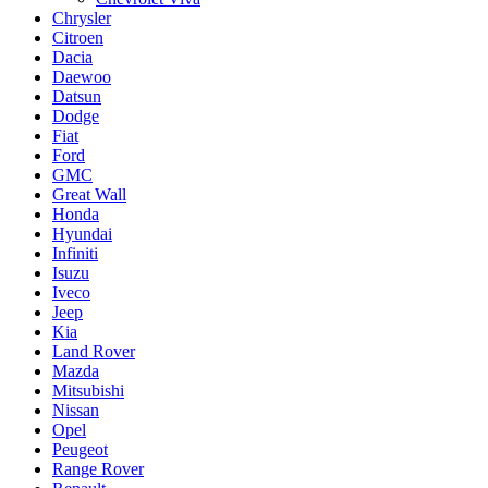
Chrysler
Citroen
Dacia
Daewoo
Datsun
Dodge
Fiat
Ford
GMC
Great Wall
Honda
Hyundai
Infiniti
Isuzu
Iveco
Jeep
Kia
Land Rover
Mazda
Mitsubishi
Nissan
Opel
Peugeot
Range Rover