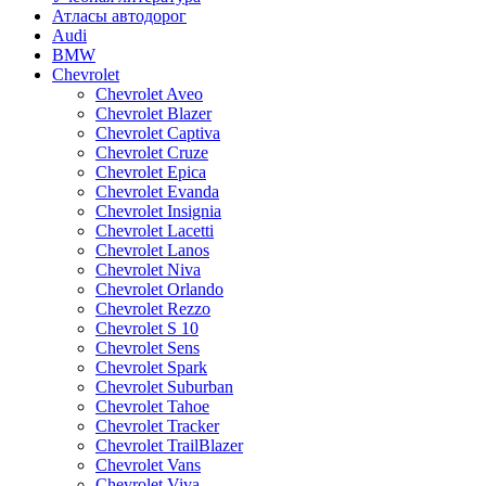
Атласы автодорог
Audi
BMW
Chevrolet
Chevrolet Aveo
Chevrolet Blazer
Chevrolet Captiva
Chevrolet Cruze
Chevrolet Epica
Chevrolet Evanda
Chevrolet Insignia
Chevrolet Lacetti
Chevrolet Lanos
Chevrolet Niva
Chevrolet Orlando
Chevrolet Rezzo
Chevrolet S 10
Chevrolet Sens
Chevrolet Spark
Chevrolet Suburban
Chevrolet Tahoe
Chevrolet Tracker
Chevrolet TrailBlazer
Chevrolet Vans
Chevrolet Viva