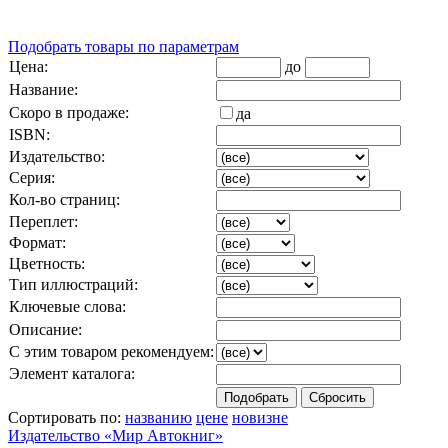
Подобрать товары по параметрам
Цена:
до
Название:
Скоро в продаже:
да
ISBN:
Издательство:
Серия:
Кол-во страниц:
Переплет:
Формат:
Цветность:
Тип иллюстраций:
Ключевые слова:
Описание:
С этим товаром рекомендуем:
Элемент каталога:
Сортировать по:
названию
цене
новизне
Издательство «Мир Автокниг»