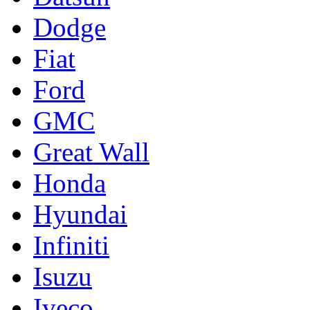
Dodge
Fiat
Ford
GMC
Great Wall
Honda
Hyundai
Infiniti
Isuzu
Iveco