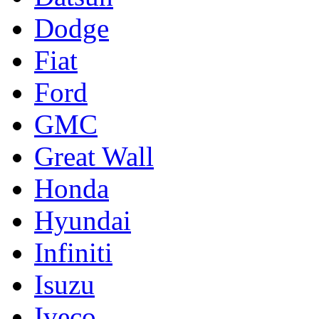
Dodge
Fiat
Ford
GMC
Great Wall
Honda
Hyundai
Infiniti
Isuzu
Iveco