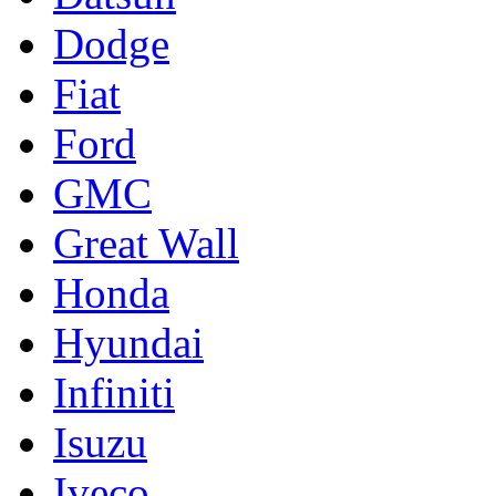
Dodge
Fiat
Ford
GMC
Great Wall
Honda
Hyundai
Infiniti
Isuzu
Iveco