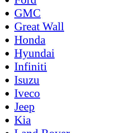
GMC
Great Wall
Honda
Hyundai
Infiniti
Isuzu
Iveco
Jeep
Kia