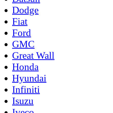
Dodge
Fiat
Ford
GMC
Great Wall
Honda
Hyundai
Infiniti
Isuzu
Iveco