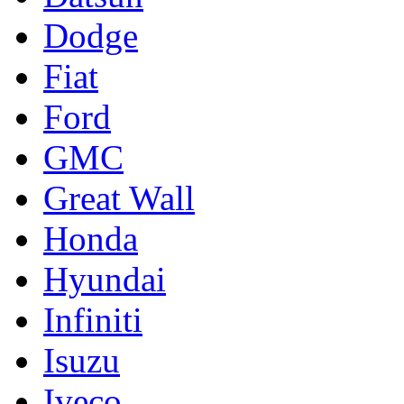
Dodge
Fiat
Ford
GMC
Great Wall
Honda
Hyundai
Infiniti
Isuzu
Iveco