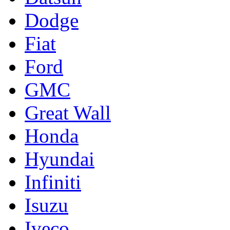
Dodge
Fiat
Ford
GMC
Great Wall
Honda
Hyundai
Infiniti
Isuzu
Iveco