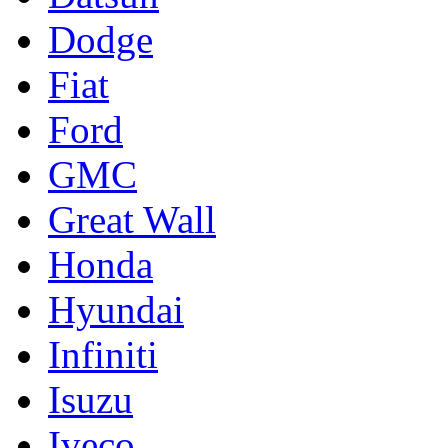
Dodge
Fiat
Ford
GMC
Great Wall
Honda
Hyundai
Infiniti
Isuzu
Iveco