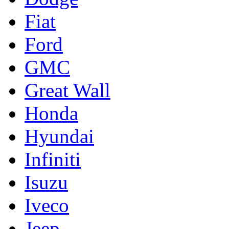
Fiat
Ford
GMC
Great Wall
Honda
Hyundai
Infiniti
Isuzu
Iveco
Jeep