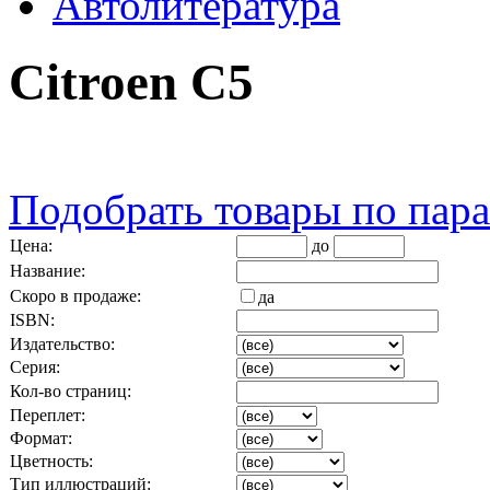
Автолитература
Citroen C5
Подобрать товары по пар
Цена:
до
Название:
Скоро в продаже:
да
ISBN:
Издательство:
Серия:
Кол-во страниц:
Переплет:
Формат:
Цветность:
Тип иллюстраций: