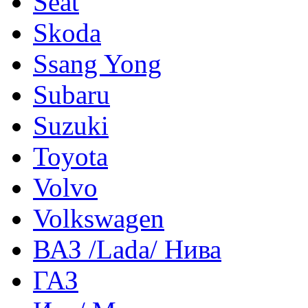
Seat
Skoda
Ssang Yong
Subaru
Suzuki
Toyota
Volvo
Volkswagen
ВАЗ /Lada/ Нива
ГАЗ