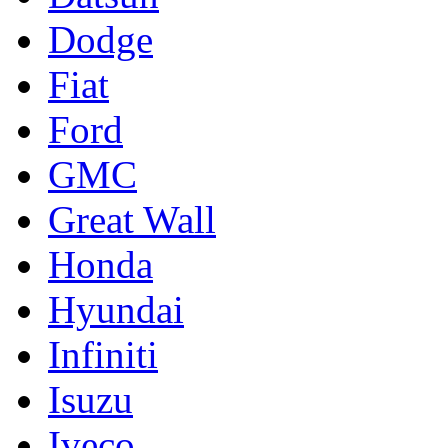
Dodge
Fiat
Ford
GMC
Great Wall
Honda
Hyundai
Infiniti
Isuzu
Iveco