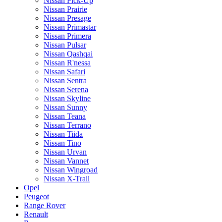
Nissan Pick-Up
Nissan Prairie
Nissan Presage
Nissan Primastar
Nissan Primera
Nissan Pulsar
Nissan Qashqai
Nissan R'nessa
Nissan Safari
Nissan Sentra
Nissan Serena
Nissan Skyline
Nissan Sunny
Nissan Teana
Nissan Terrano
Nissan Tiida
Nissan Tino
Nissan Urvan
Nissan Vannet
Nissan Wingroad
Nissan X-Trail
Opel
Peugeot
Range Rover
Renault