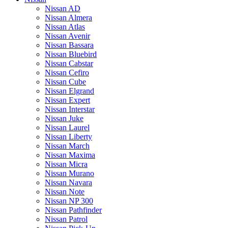
Nissan AD
Nissan Almera
Nissan Atlas
Nissan Avenir
Nissan Bassara
Nissan Bluebird
Nissan Cabstar
Nissan Cefiro
Nissan Cube
Nissan Elgrand
Nissan Expert
Nissan Interstar
Nissan Juke
Nissan Laurel
Nissan Liberty
Nissan March
Nissan Maxima
Nissan Micra
Nissan Murano
Nissan Navara
Nissan Note
Nissan NP 300
Nissan Pathfinder
Nissan Patrol