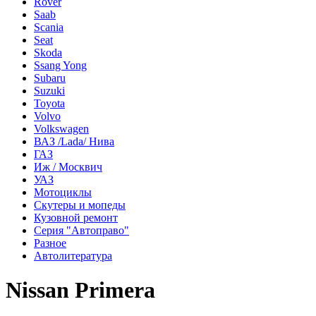
Rover
Saab
Scania
Seat
Skoda
Ssang Yong
Subaru
Suzuki
Toyota
Volvo
Volkswagen
ВАЗ /Lada/ Нива
ГАЗ
Иж / Москвич
УАЗ
Мотоциклы
Скутеры и мопеды
Кузовной ремонт
Серия "Автоправо"
Разное
Автолитература
Nissan Primera