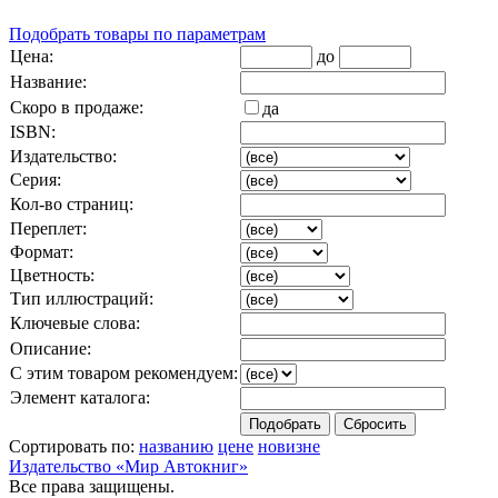
Подобрать товары по параметрам
Цена:
до
Название:
Скоро в продаже:
да
ISBN:
Издательство:
Серия:
Кол-во страниц:
Переплет:
Формат:
Цветность:
Тип иллюстраций:
Ключевые слова:
Описание:
С этим товаром рекомендуем:
Элемент каталога:
Сортировать по:
названию
цене
новизне
Издательство «Мир Автокниг»
Все права защищены.