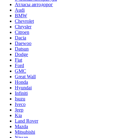
Атласы автодорог
Audi
BMW
Chevrolet
Chrysler
Citroen
Dacia
Daewoo
Datsun
Dodge
Fiat
Ford
GMC
Great Wall
Honda
Hyundai
Infiniti
Isuzu
Iveco
Jeep
Kia
Land Rover
Mazda
Mitsubishi
Nissan