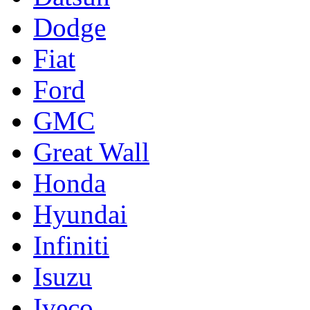
Dodge
Fiat
Ford
GMC
Great Wall
Honda
Hyundai
Infiniti
Isuzu
Iveco