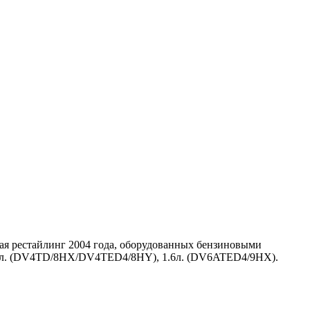
чая рестайлинг 2004 года, оборудованных бензиновыми
 1.4л. (DV4TD/8HX/DV4TED4/8HY), 1.6л. (DV6ATED4/9HX).