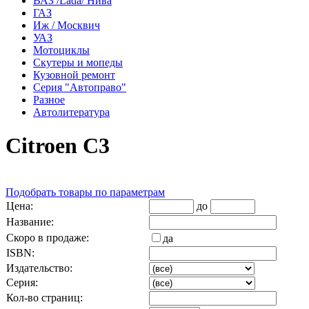
ВАЗ /Lada/ Нива
ГАЗ
Иж / Москвич
УАЗ
Мотоциклы
Скутеры и мопеды
Кузовной ремонт
Серия "Автоправо"
Разное
Автолитература
Citroen C3
Подобрать товары по параметрам
Цена:
до
Название:
Скоро в продаже:
да
ISBN:
Издательство:
Серия:
Кол-во страниц: