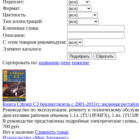
Переплет:
Формат:
Цветность:
Тип иллюстраций:
Ключевые слова:
Описание:
С этим товаром рекомендуем:
Элемент каталога:
Сортировать по:
названию
цене
новизне
Книга Citroen C3 бензин/дизель c 2001-2011гг. включая рестайл
Руководство по эксплуатации, ремонту и техническому обслужи
двигателями рабочим объемом 1.1л. (TU1JP/HFX), 1.4л. (TU3
В руководстве представлены подробные электрические схемы, 
700 руб.
Нет в наличии
Сравнить товар
Издательство «Мир Автокниг»