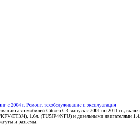
инг с 2004 г. Ремонт, техобслуживание и эксплуатация
ванию автомобилей Citroen C3 выпуск с 2001 по 2011 гг., вклю
JP/KFV/ET3J4), 1.6л. (TU5JP4/NFU) и дизельными двигателями
жгуты и разъемы.