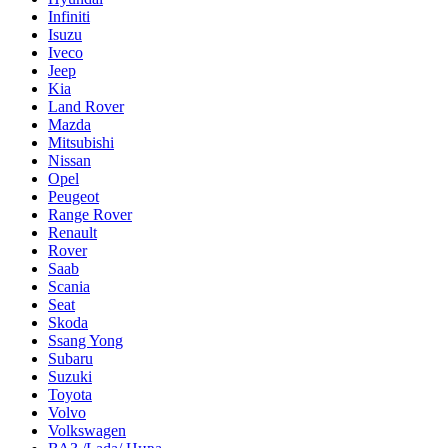
Infiniti
Isuzu
Iveco
Jeep
Kia
Land Rover
Mazda
Mitsubishi
Nissan
Opel
Peugeot
Range Rover
Renault
Rover
Saab
Scania
Seat
Skoda
Ssang Yong
Subaru
Suzuki
Toyota
Volvo
Volkswagen