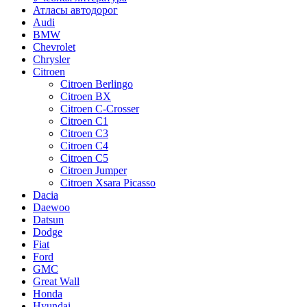
Атласы автодорог
Audi
BMW
Chevrolet
Chrysler
Citroen
Citroen Berlingo
Citroen BX
Citroen C-Crosser
Citroen C1
Citroen C3
Citroen C4
Citroen C5
Citroen Jumper
Citroen Xsаrа Picasso
Dacia
Daewoo
Datsun
Dodge
Fiat
Ford
GMC
Great Wall
Honda
Hyundai