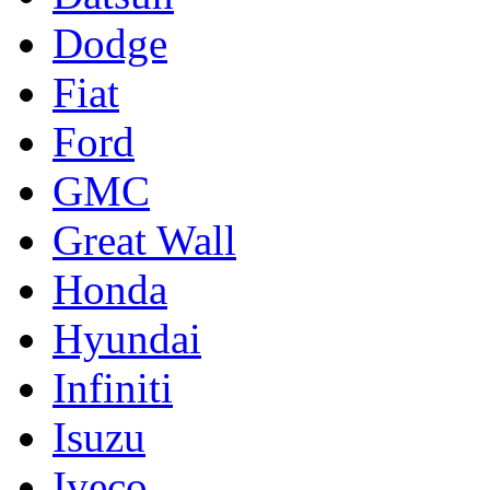
Dodge
Fiat
Ford
GMC
Great Wall
Honda
Hyundai
Infiniti
Isuzu
Iveco