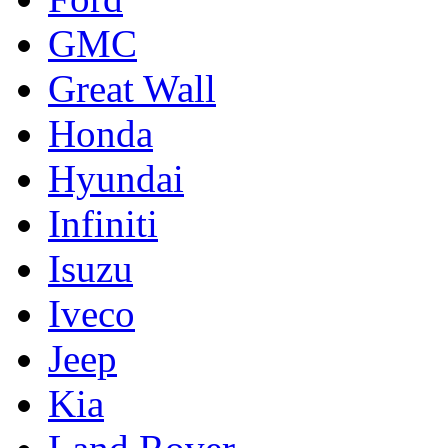
GMC
Great Wall
Honda
Hyundai
Infiniti
Isuzu
Iveco
Jeep
Kia