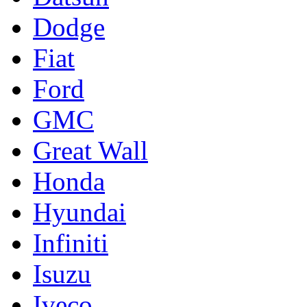
Dodge
Fiat
Ford
GMC
Great Wall
Honda
Hyundai
Infiniti
Isuzu
Iveco