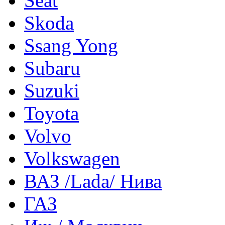
Seat
Skoda
Ssang Yong
Subaru
Suzuki
Toyota
Volvo
Volkswagen
ВАЗ /Lada/ Нива
ГАЗ