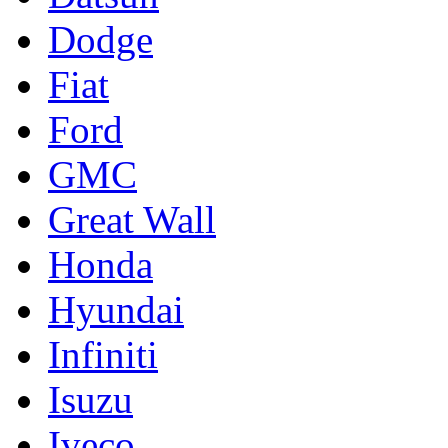
Dodge
Fiat
Ford
GMC
Great Wall
Honda
Hyundai
Infiniti
Isuzu
Iveco