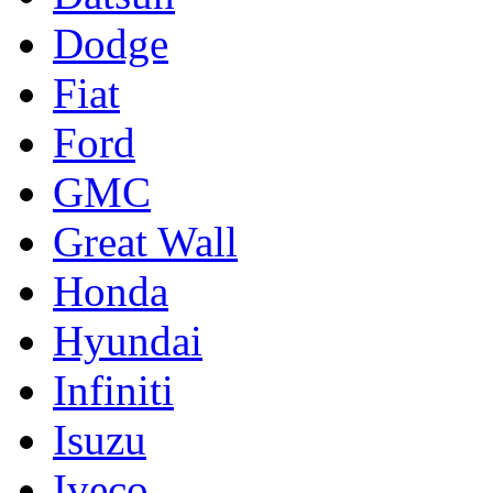
Dodge
Fiat
Ford
GMC
Great Wall
Honda
Hyundai
Infiniti
Isuzu
Iveco