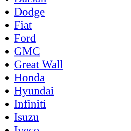
Dodge
Fiat
Ford
GMC
Great Wall
Honda
Hyundai
Infiniti
Isuzu
Iveco